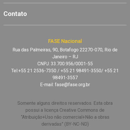
Contato
FASE Nacional
Rua das Palmeiras, 90, Botafogo 22270-070, Rio de
Janeiro – RJ
CNPJ: 33.700.956/0001-55
Tel:+55 21 2536-7350 / +55 21 98491-3550/ +55 21
98491-3557
E-mail:
fase@fase.org.br
Somente alguns direitos reservados. Esta obra
possui a licença Creative Commons de
“Atribuição+Uso não comercial+Não a obras
derivadas” (BY-NC-ND)