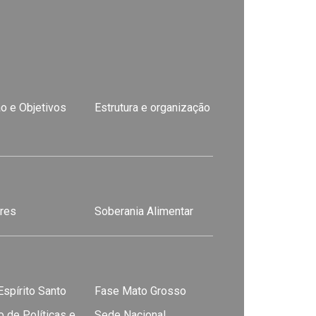
o e Objetivos
Estrutura e organização
res
Soberania Alimentar
spírito Santo
Fase Mato Grosso
 de Políticas e
Sede Nacional