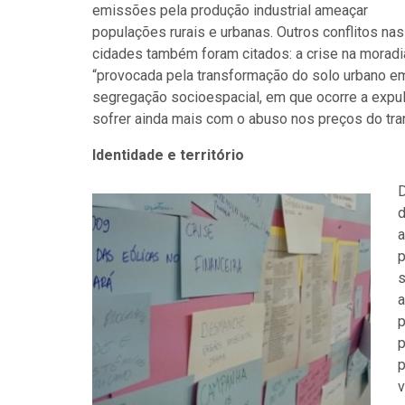
emissões pela produção industrial ameaçar
populações rurais e urbanas. Outros conflitos nas
cidades também foram citados: a crise na moradi
“provocada pela transformação do solo urbano em 
segregação socioespacial, em que ocorre a expul
sofrer ainda mais com o abuso nos preços do tra
Identidade e território
D
d
a
p
s
a
p
p
p
v