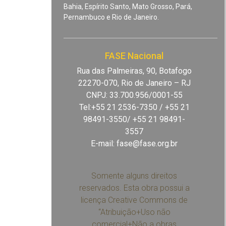
Bahia, Espírito Santo, Mato Grosso, Pará,
Pernambuco e Rio de Janeiro.
FASE Nacional
Rua das Palmeiras, 90, Botafogo
22270-070, Rio de Janeiro – RJ
CNPJ: 33.700.956/0001-55
Tel:+55 21 2536-7350 / +55 21
98491-3550/ +55 21 98491-
3557
E-mail:
fase@fase.org.br
Somente alguns direitos
reservados. Esta obra possui a
licença Creative Commons de
“Atribuição+Uso não
comercial+Não a obras