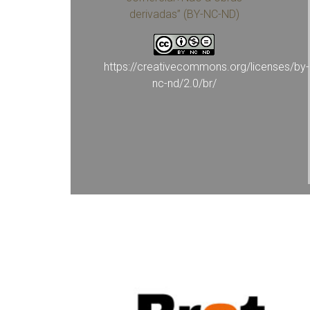
derivadas” (BY-NC-ND)
https://creativecommons.org/licenses/by-
nc-nd/2.0/br/