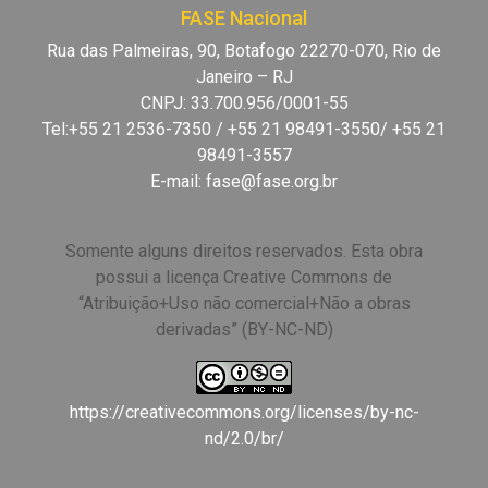
FASE Nacional
Rua das Palmeiras, 90, Botafogo 22270-070, Rio de
Janeiro – RJ
CNPJ: 33.700.956/0001-55
Tel:+55 21 2536-7350 / +55 21 98491-3550/ +55 21
98491-3557
E-mail:
fase@fase.org.br
Somente alguns direitos reservados. Esta obra
possui a licença Creative Commons de
“Atribuição+Uso não comercial+Não a obras
derivadas” (BY-NC-ND)
https://creativecommons.org/licenses/by-nc-
nd/2.0/br/