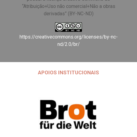
“Atribuição+Uso não comercial+Não a obras
derivadas” (BY-NC-ND)
https://creativecommons.org/licenses/by-nc-
nd/2.0/br/
APOIOS INSTITUCIONAIS