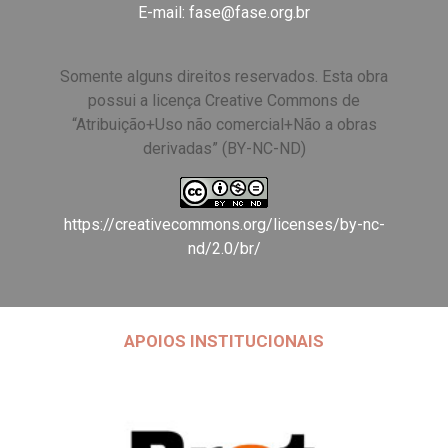
E-mail:
fase@fase.org.br
Somente alguns direitos reservados. Esta obra
possui a licença Creative Commons de
“Atribuição+Uso não comercial+Não a obras
derivadas” (BY-NC-ND)
https://creativecommons.org/licenses/by-nc-
nd/2.0/br/
APOIOS INSTITUCIONAIS