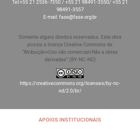
Tel:+55 21 2536-7350 / +55 21 98491-3550/ +55 21
98491-3557
E-mail:
fase@fase.org.br
Somente alguns direitos reservados. Esta obra
possui a licença Creative Commons de
“Atribuição+Uso não comercial+Não a obras
derivadas” (BY-NC-ND)
https://creativecommons.org/licenses/by-nc-
nd/2.0/br/
APOIOS INSTITUCIONAIS