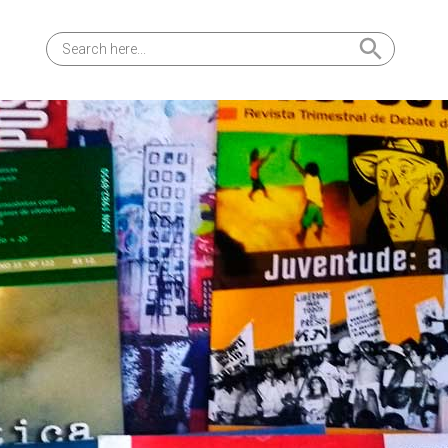
Search Button
Search
for: