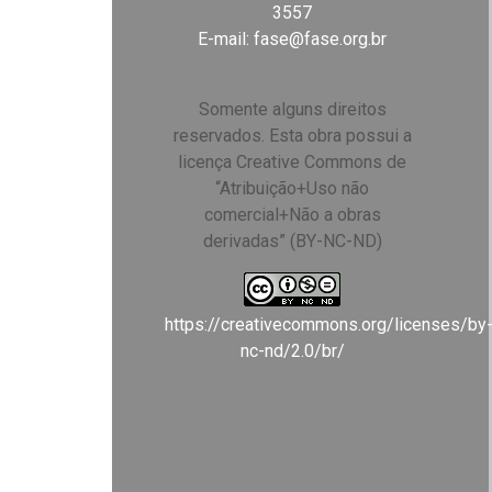
3557
E-mail:
fase@fase.org.br
Somente alguns direitos
reservados. Esta obra possui a
licença Creative Commons de
“Atribuição+Uso não
comercial+Não a obras
derivadas” (BY-NC-ND)
https://creativecommons.org/licenses/by
nc-nd/2.0/br/