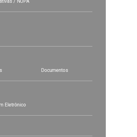
nativas / NUPA
s
Documentos
m Eletrônico