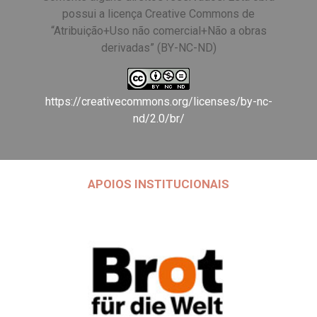
possui a licença Creative Commons de
“Atribuição+Uso não comercial+Não a obras
derivadas” (BY-NC-ND)
https://creativecommons.org/licenses/by-nc-
nd/2.0/br/
APOIOS INSTITUCIONAIS