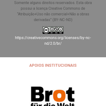
Somente alguns direitos reservados. Esta obra
possui a licença Creative Commons de
“Atribuição+Uso não comercial+Não a obras
derivadas” (BY-NC-ND)
https://creativecommons.org/licenses/by-nc-
nd/2.0/br/
APOIOS INSTITUCIONAIS