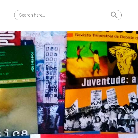
Search Button
Search
for: