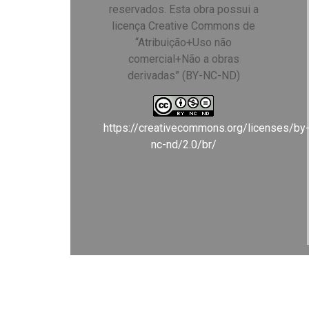
reservados. Esta obra possui a
licença Creative Commons de
“Atribuição+Uso não
comercial+Não a obras
derivadas” (BY-NC-ND)
https://creativecommons.org/licenses/by
nc-nd/2.0/br/