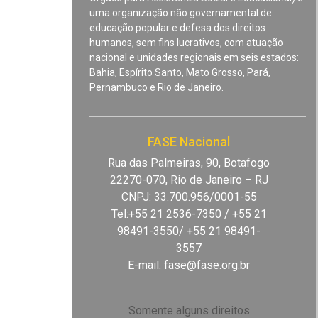
uma organização não governamental de
educação popular e defesa dos direitos
humanos, sem fins lucrativos, com atuação
nacional e unidades regionais em seis estados:
Bahia, Espírito Santo, Mato Grosso, Pará,
Pernambuco e Rio de Janeiro.
FASE Nacional
Rua das Palmeiras, 90, Botafogo
22270-070, Rio de Janeiro – RJ
CNPJ: 33.700.956/0001-55
Tel:+55 21 2536-7350 / +55 21
98491-3550/ +55 21 98491-
3557
E-mail:
fase@fase.org.br
Somente alguns direitos