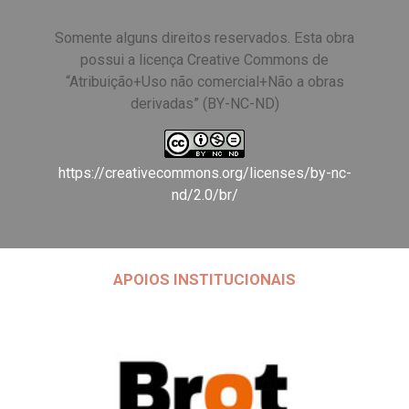
Somente alguns direitos reservados. Esta obra
possui a licença Creative Commons de
“Atribuição+Uso não comercial+Não a obras
derivadas” (BY-NC-ND)
https://creativecommons.org/licenses/by-nc-
nd/2.0/br/
APOIOS INSTITUCIONAIS