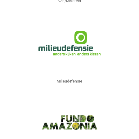
KZE/Misereor
Milieudefensie