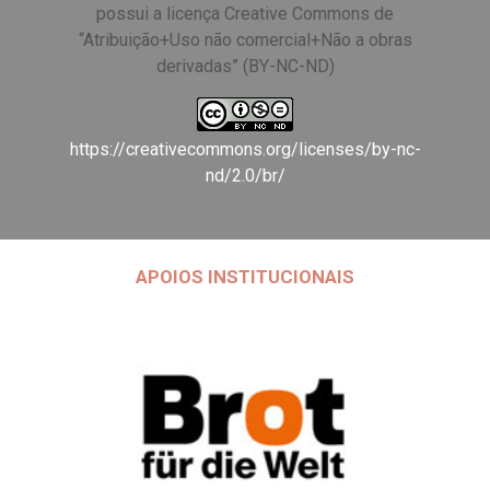
possui a licença Creative Commons de
“Atribuição+Uso não comercial+Não a obras
derivadas” (BY-NC-ND)
https://creativecommons.org/licenses/by-nc-
nd/2.0/br/
APOIOS INSTITUCIONAIS