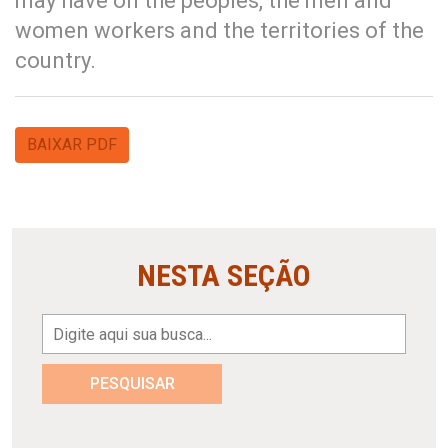
may have on the peoples, the men and
women workers and the territories of the
country.
BAIXAR PDF
NESTA SEÇÃO
PESQUISAR