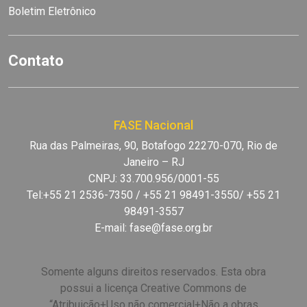
Boletim Eletrônico
Contato
FASE Nacional
Rua das Palmeiras, 90, Botafogo 22270-070, Rio de
Janeiro – RJ
CNPJ: 33.700.956/0001-55
Tel:+55 21 2536-7350 / +55 21 98491-3550/ +55 21
98491-3557
E-mail:
fase@fase.org.br
Somente alguns direitos reservados. Esta obra
possui a licença Creative Commons de
“Atribuição+Uso não comercial+Não a obras