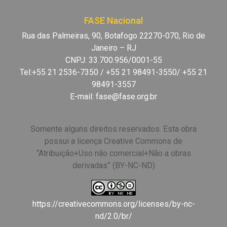
FASE Nacional
Rua das Palmeiras, 90, Botafogo 22270-070, Rio de
Janeiro – RJ
CNPJ: 33.700.956/0001-55
Tel:+55 21 2536-7350 / +55 21 98491-3550/ +55 21
98491-3557
E-mail:
fase@fase.org.br
Somente alguns direitos reservados. Esta obra
possui a licença Creative Commons de
“Atribuição+Uso não comercial+Não a obras
derivadas” (BY-NC-ND)
https://creativecommons.org/licenses/by-nc-
nd/2.0/br/