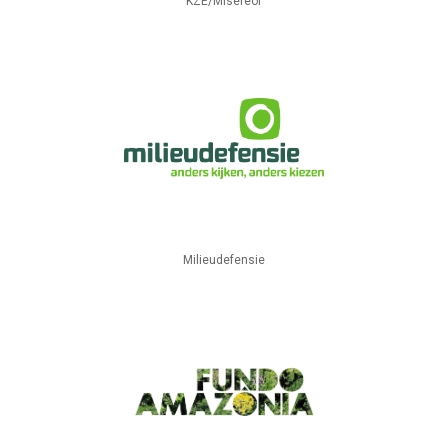
KZE/Misereor
Milieudefensie