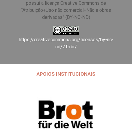
possui a licença Creative Commons de
“Atribuição+Uso não comercial+Não a obras
derivadas” (BY-NC-ND)
https://creativecommons.org/licenses/by-nc-
nd/2.0/br/
APOIOS INSTITUCIONAIS