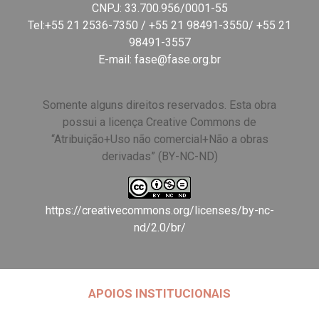
CNPJ: 33.700.956/0001-55
Tel:+55 21 2536-7350 / +55 21 98491-3550/ +55 21
98491-3557
E-mail:
fase@fase.org.br
Somente alguns direitos reservados. Esta obra
possui a licença Creative Commons de
“Atribuição+Uso não comercial+Não a obras
derivadas” (BY-NC-ND)
https://creativecommons.org/licenses/by-nc-
nd/2.0/br/
APOIOS INSTITUCIONAIS