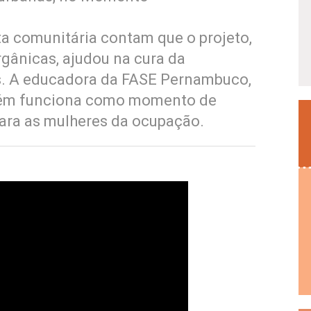
a comunitária contam que o projeto,
orgânicas, ajudou na cura da
s. A educadora da FASE Pernambuco,
mbém funciona como momento de
para as mulheres da ocupação.