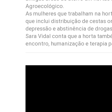
Agroecológico.
As mulheres que trabalham na hort
que inclui distribuição de cestas 
depressão e abstinência de droga
Sara Vidal conta que a horta ta
encontro, humanização e terapia 