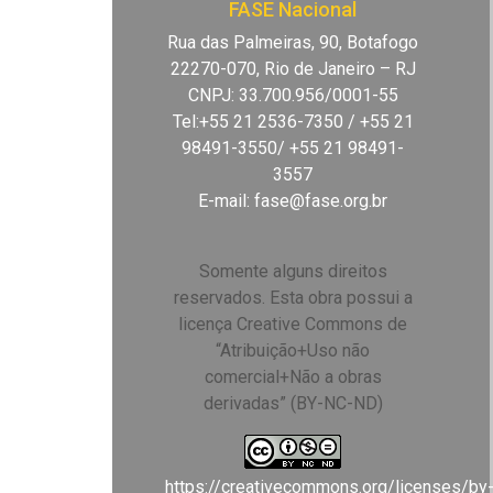
FASE Nacional
Rua das Palmeiras, 90, Botafogo
22270-070, Rio de Janeiro – RJ
CNPJ: 33.700.956/0001-55
Tel:+55 21 2536-7350 / +55 21
98491-3550/ +55 21 98491-
3557
E-mail:
fase@fase.org.br
Somente alguns direitos
reservados. Esta obra possui a
licença Creative Commons de
“Atribuição+Uso não
comercial+Não a obras
derivadas” (BY-NC-ND)
https://creativecommons.org/licenses/by