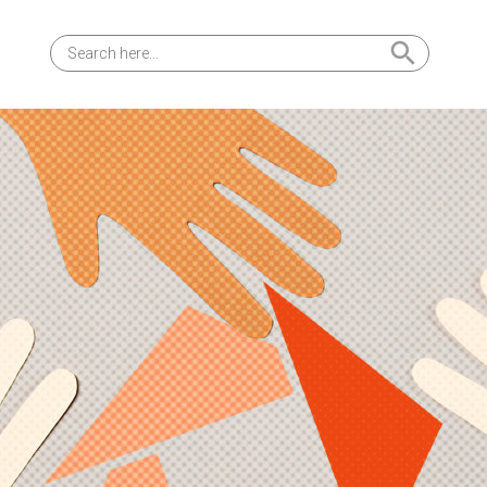
Search Button
Search
for: