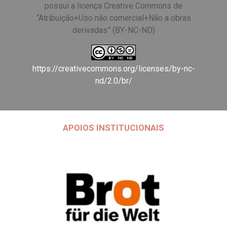
possui a licença Creative Commons de
“Atribuição+Uso não comercial+Não a obras
derivadas” (BY-NC-ND)
https://creativecommons.org/licenses/by-nc-
nd/2.0/br/
APOIOS INSTITUCIONAIS