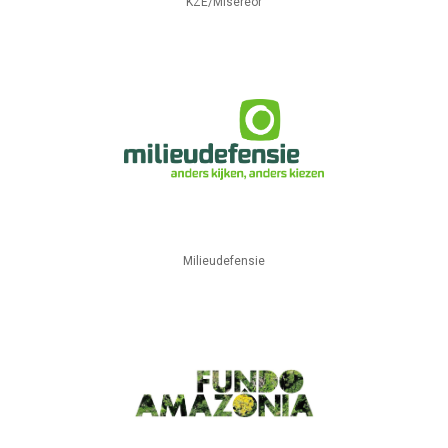
KZE/Misereor
Milieudefensie