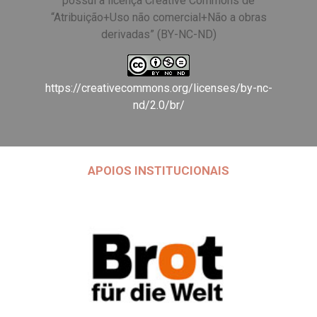
possui a licença Creative Commons de
“Atribuição+Uso não comercial+Não a obras
derivadas” (BY-NC-ND)
https://creativecommons.org/licenses/by-nc-
nd/2.0/br/
APOIOS INSTITUCIONAIS