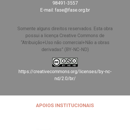
98491-3557
E-mail:
fase@fase.org.br
Somente alguns direitos reservados. Esta obra
possui a licença Creative Commons de
“Atribuição+Uso não comercial+Não a obras
derivadas” (BY-NC-ND)
https://creativecommons.org/licenses/by-nc-
nd/2.0/br/
APOIOS INSTITUCIONAIS