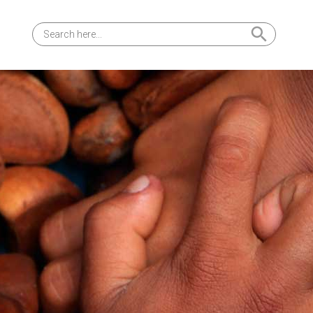
Search Button
Search
for: