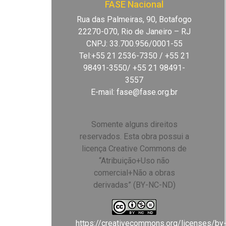
FASE Nacional
Rua das Palmeiras, 90, Botafogo
22270-070, Rio de Janeiro – RJ
CNPJ: 33.700.956/0001-55
Tel:+55 21 2536-7350 / +55 21
98491-3550/ +55 21 98491-
3557
E-mail:
fase@fase.org.br
Somente alguns direitos
reservados. Esta obra possui a
licença Creative Commons de
“Atribuição+Uso não
comercial+Não a obras
derivadas” (BY-NC-ND)
https://creativecommons.org/licenses/by