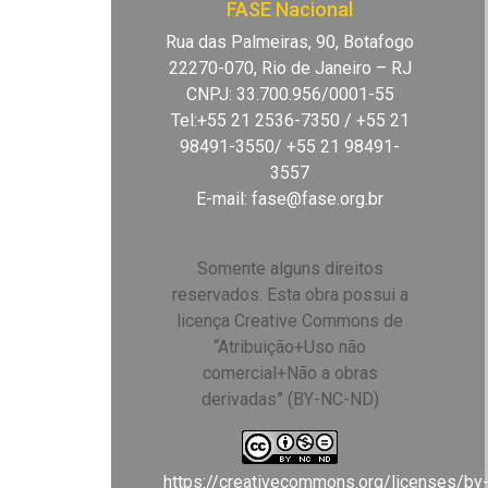
FASE Nacional
Rua das Palmeiras, 90, Botafogo
22270-070, Rio de Janeiro – RJ
CNPJ: 33.700.956/0001-55
Tel:+55 21 2536-7350 / +55 21
98491-3550/ +55 21 98491-
3557
E-mail:
fase@fase.org.br
Somente alguns direitos
reservados. Esta obra possui a
licença Creative Commons de
“Atribuição+Uso não
comercial+Não a obras
derivadas” (BY-NC-ND)
https://creativecommons.org/licenses/by