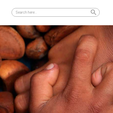
Search Button
Search
for: