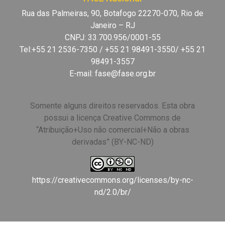
Rua das Palmeiras, 90, Botafogo 22270-070, Rio de
Janeiro – RJ
CNPJ: 33.700.956/0001-55
Tel:+55 21 2536-7350 / +55 21 98491-3550/ +55 21
98491-3557
E-mail:
fase@fase.org.br
Somente alguns direitos reservados. Esta obra
possui a licença Creative Commons de
“Atribuição+Uso não comercial+Não a obras
derivadas” (BY-NC-ND)
https://creativecommons.org/licenses/by-nc-
nd/2.0/br/