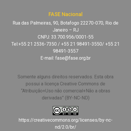
FASE Nacional
Rua das Palmeiras, 90, Botafogo 22270-070, Rio de
Janeiro – RJ
CNPJ: 33.700.956/0001-55
Tel:+55 21 2536-7350 / +55 21 98491-3550/ +55 21
98491-3557
E-mail:
fase@fase.org.br
Somente alguns direitos reservados. Esta obra
possui a licença Creative Commons de
“Atribuição+Uso não comercial+Não a obras
derivadas” (BY-NC-ND)
https://creativecommons.org/licenses/by-nc-
nd/2.0/br/