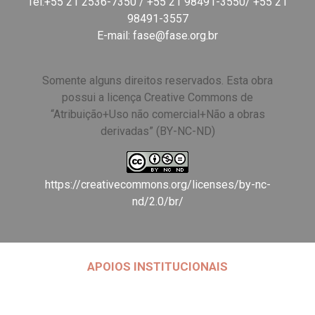
Tel:+55 21 2536-7350 / +55 21 98491-3550/ +55 21
98491-3557
E-mail:
fase@fase.org.br
Somente alguns direitos reservados. Esta obra
possui a licença Creative Commons de
“Atribuição+Uso não comercial+Não a obras
derivadas” (BY-NC-ND)
https://creativecommons.org/licenses/by-nc-
nd/2.0/br/
APOIOS INSTITUCIONAIS