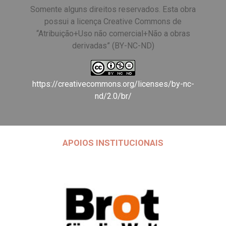
Somente alguns direitos reservados. Esta obra
possui a licença Creative Commons de
“Atribuição+Uso não comercial+Não a obras
derivadas” (BY-NC-ND)
https://creativecommons.org/licenses/by-nc-
nd/2.0/br/
APOIOS INSTITUCIONAIS