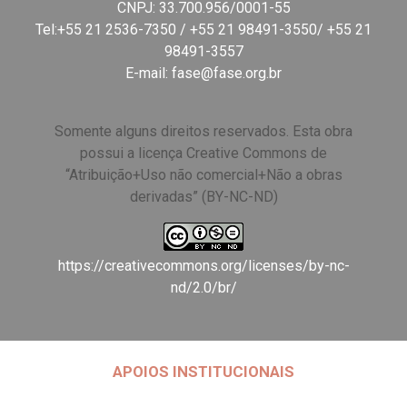
CNPJ: 33.700.956/0001-55
Tel:+55 21 2536-7350 / +55 21 98491-3550/ +55 21
98491-3557
E-mail:
fase@fase.org.br
Somente alguns direitos reservados. Esta obra
possui a licença Creative Commons de
“Atribuição+Uso não comercial+Não a obras
derivadas” (BY-NC-ND)
https://creativecommons.org/licenses/by-nc-
nd/2.0/br/
APOIOS INSTITUCIONAIS