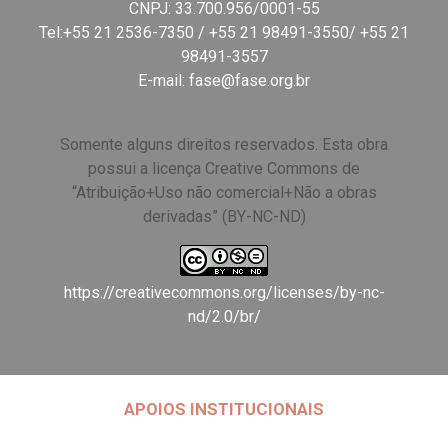
CNPJ: 33.700.956/0001-55
Tel:+55 21 2536-7350 / +55 21 98491-3550/ +55 21
98491-3557
E-mail:
fase@fase.org.br
Somente alguns direitos reservados. Esta obra
possui a licença Creative Commons de
“Atribuição+Uso não comercial+Não a obras
derivadas” (BY-NC-ND)
https://creativecommons.org/licenses/by-nc-
nd/2.0/br/
APOIOS INSTITUCIONAIS