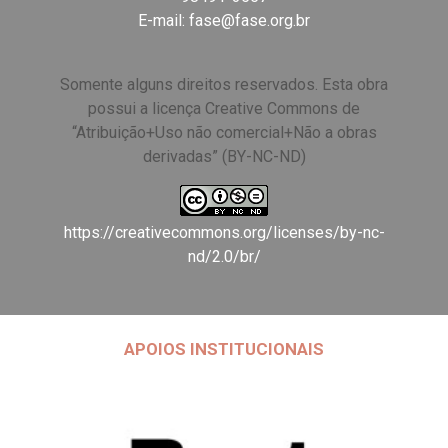
E-mail:
fase@fase.org.br
Somente alguns direitos reservados. Esta obra
possui a licença Creative Commons de
“Atribuição+Uso não comercial+Não a obras
derivadas” (BY-NC-ND)
https://creativecommons.org/licenses/by-nc-
nd/2.0/br/
APOIOS INSTITUCIONAIS