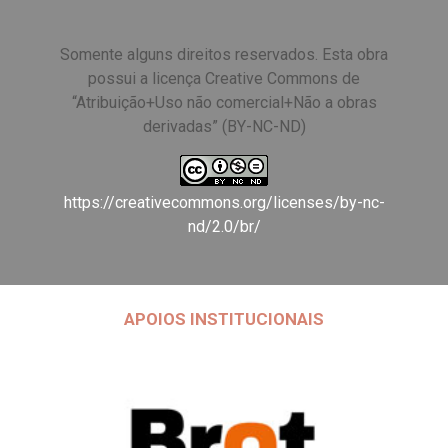
Somente alguns direitos reservados. Esta obra
possui a licença Creative Commons de
“Atribuição+Uso não comercial+Não a obras
derivadas” (BY-NC-ND)
https://creativecommons.org/licenses/by-nc-
nd/2.0/br/
APOIOS INSTITUCIONAIS