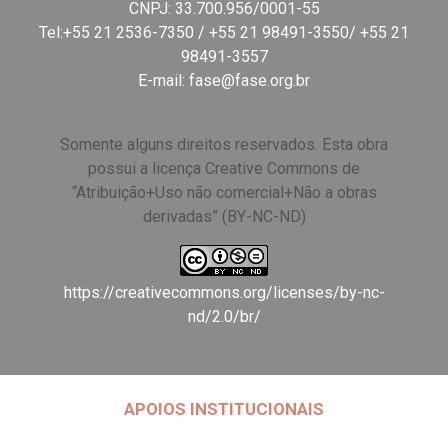
CNPJ: 33.700.956/0001-55
Tel:+55 21 2536-7350 / +55 21 98491-3550/ +55 21
98491-3557
E-mail:
fase@fase.org.br
Somente alguns direitos reservados. Esta obra
possui a licença Creative Commons de
“Atribuição+Uso não comercial+Não a obras
derivadas” (BY-NC-ND)
https://creativecommons.org/licenses/by-nc-
nd/2.0/br/
APOIOS INSTITUCIONAIS