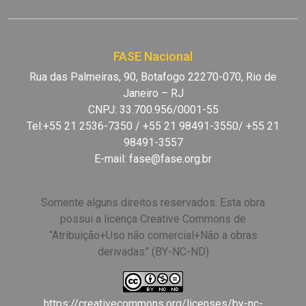
FASE Nacional
Rua das Palmeiras, 90, Botafogo 22270-070, Rio de
Janeiro – RJ
CNPJ: 33.700.956/0001-55
Tel:+55 21 2536-7350 / +55 21 98491-3550/ +55 21
98491-3557
E-mail:
fase@fase.org.br
Somente alguns direitos reservados. Esta obra
possui a licença Creative Commons de
“Atribuição+Uso não comercial+Não a obras
derivadas” (BY-NC-ND)
https://creativecommons.org/licenses/by-nc-