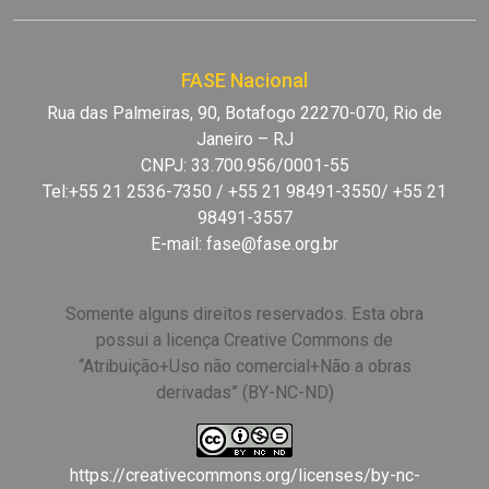
FASE Nacional
Rua das Palmeiras, 90, Botafogo 22270-070, Rio de
Janeiro – RJ
CNPJ: 33.700.956/0001-55
Tel:+55 21 2536-7350 / +55 21 98491-3550/ +55 21
98491-3557
E-mail:
fase@fase.org.br
Somente alguns direitos reservados. Esta obra
possui a licença Creative Commons de
“Atribuição+Uso não comercial+Não a obras
derivadas” (BY-NC-ND)
https://creativecommons.org/licenses/by-nc-