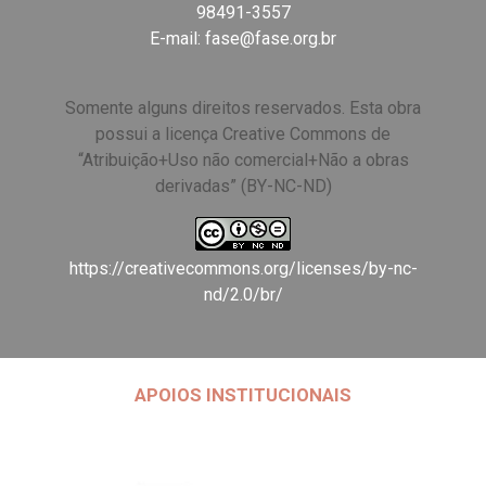
98491-3557
E-mail:
fase@fase.org.br
Somente alguns direitos reservados. Esta obra
possui a licença Creative Commons de
“Atribuição+Uso não comercial+Não a obras
derivadas” (BY-NC-ND)
https://creativecommons.org/licenses/by-nc-
nd/2.0/br/
APOIOS INSTITUCIONAIS