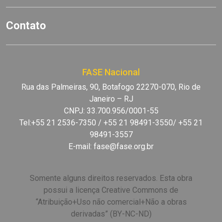
Contato
FASE Nacional
Rua das Palmeiras, 90, Botafogo 22270-070, Rio de
Janeiro – RJ
CNPJ: 33.700.956/0001-55
Tel:+55 21 2536-7350 / +55 21 98491-3550/ +55 21
98491-3557
E-mail:
fase@fase.org.br
Somente alguns direitos reservados. Esta obra
possui a licença Creative Commons de
“Atribuição+Uso não comercial+Não a obras
derivadas” (BY-NC-ND)