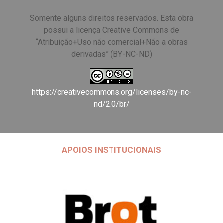
Somente alguns direitos reservados. Esta obra
possui a licença Creative Commons de
“Atribuição+Uso não comercial+Não a obras
derivadas” (BY-NC-ND)
https://creativecommons.org/licenses/by-nc-
nd/2.0/br/
APOIOS INSTITUCIONAIS