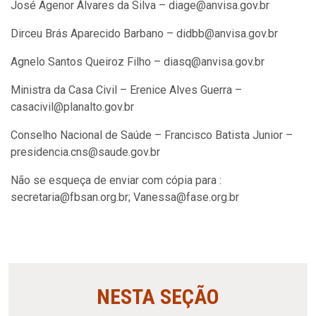
José Agenor Álvares da Silva – diage@anvisa.gov.br
Dirceu Brás Aparecido Barbano – didbb@anvisa.gov.br
Agnelo Santos Queiroz Filho – diasq@anvisa.gov.br
Ministra da Casa Civil – Erenice Alves Guerra –
casacivil@planalto.gov.br
Conselho Nacional de Saúde – Francisco Batista Junior –
presidencia.cns@saude.gov.br
Não se esqueça de enviar com cópia para :
secretaria@fbsan.org.br; Vanessa@fase.org.br
NESTA SEÇÃO