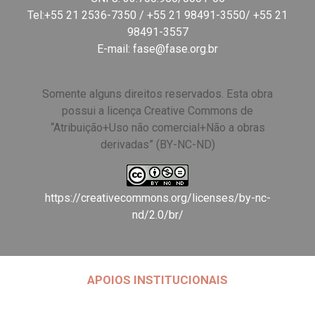
Tel:+55 21 2536-7350 / +55 21 98491-3550/ +55 21
98491-3557
E-mail:
fase@fase.org.br
Somente alguns direitos reservados. Esta obra
possui a licença Creative Commons de
“Atribuição+Uso não comercial+Não a obras
derivadas” (BY-NC-ND)
https://creativecommons.org/licenses/by-nc-
nd/2.0/br/
APOIOS INSTITUCIONAIS