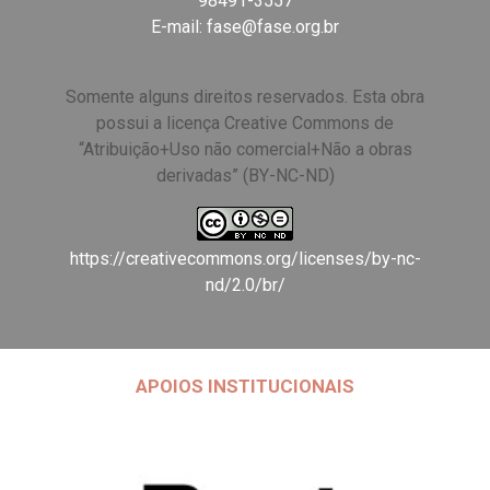
98491-3557
E-mail:
fase@fase.org.br
Somente alguns direitos reservados. Esta obra
possui a licença Creative Commons de
“Atribuição+Uso não comercial+Não a obras
derivadas” (BY-NC-ND)
https://creativecommons.org/licenses/by-nc-
nd/2.0/br/
APOIOS INSTITUCIONAIS