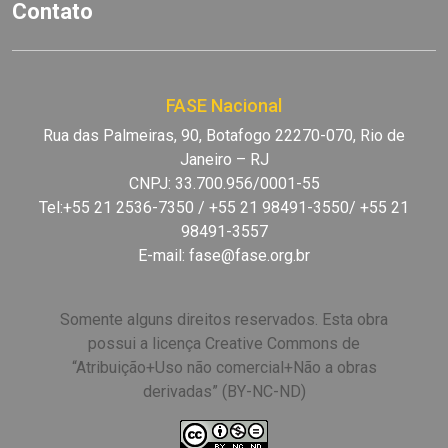
Contato
FASE Nacional
Rua das Palmeiras, 90, Botafogo 22270-070, Rio de
Janeiro – RJ
CNPJ: 33.700.956/0001-55
Tel:+55 21 2536-7350 / +55 21 98491-3550/ +55 21
98491-3557
E-mail:
fase@fase.org.br
Somente alguns direitos reservados. Esta obra
possui a licença Creative Commons de
“Atribuição+Uso não comercial+Não a obras
derivadas” (BY-NC-ND)