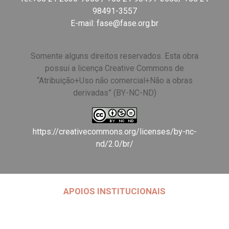
98491-3557
E-mail:
fase@fase.org.br
Somente alguns direitos reservados. Esta obra
possui a licença Creative Commons de
“Atribuição+Uso não comercial+Não a obras
derivadas” (BY-NC-ND)
https://creativecommons.org/licenses/by-nc-
nd/2.0/br/
APOIOS INSTITUCIONAIS