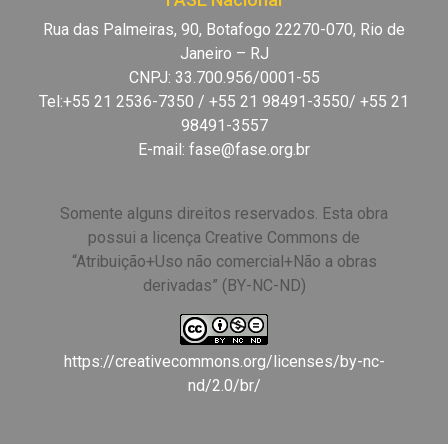
Rua das Palmeiras, 90, Botafogo 22270-070, Rio de
Janeiro – RJ
CNPJ: 33.700.956/0001-55
Tel:+55 21 2536-7350 / +55 21 98491-3550/ +55 21
98491-3557
E-mail:
fase@fase.org.br
Somente alguns direitos reservados. Esta obra
possui a licença Creative Commons de
“Atribuição+Uso não comercial+Não a obras
derivadas” (BY-NC-ND)
https://creativecommons.org/licenses/by-nc-
nd/2.0/br/