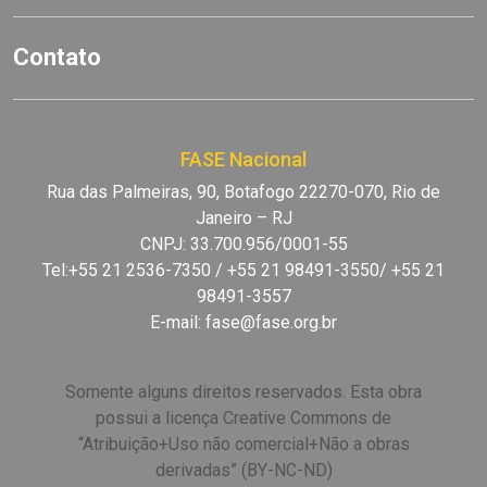
Contato
FASE Nacional
Rua das Palmeiras, 90, Botafogo 22270-070, Rio de
Janeiro – RJ
CNPJ: 33.700.956/0001-55
Tel:+55 21 2536-7350 / +55 21 98491-3550/ +55 21
98491-3557
E-mail:
fase@fase.org.br
Somente alguns direitos reservados. Esta obra
possui a licença Creative Commons de
“Atribuição+Uso não comercial+Não a obras
derivadas” (BY-NC-ND)