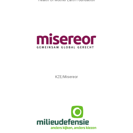
Health Of Mother Earth Foundation
KZE/Misereor