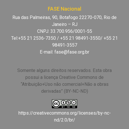
FASE Nacional
Rua das Palmeiras, 90, Botafogo 22270-070, Rio de
Janeiro – RJ
CNPJ: 33.700.956/0001-55
Tel:+55 21 2536-7350 / +55 21 98491-3550/ +55 21
98491-3557
E-mail:
fase@fase.org.br
Somente alguns direitos reservados. Esta obra
possui a licença Creative Commons de
“Atribuição+Uso não comercial+Não a obras
derivadas” (BY-NC-ND)
https://creativecommons.org/licenses/by-nc-
nd/2.0/br/