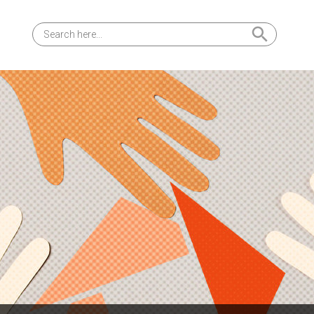
Search Button
Search
for: