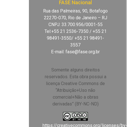
FASE Nacional
Rua das Palmeiras, 90, Botafogo
22270-070, Rio de Janeiro – RJ
CNPJ: 33.700.956/0001-55
Tel:+55 21 2536-7350 / +55 21
98491-3550/ +55 21 98491-
3557
E-mail:
fase@fase.org.br
Somente alguns direitos
reservados. Esta obra possui a
licença Creative Commons de
“Atribuição+Uso não
comercial+Não a obras
derivadas” (BY-NC-ND)
https://creativecommons.org/licenses/by