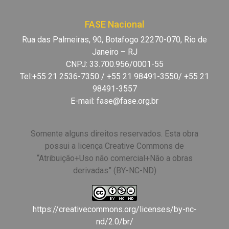
FASE Nacional
Rua das Palmeiras, 90, Botafogo 22270-070, Rio de
Janeiro – RJ
CNPJ: 33.700.956/0001-55
Tel:+55 21 2536-7350 / +55 21 98491-3550/ +55 21
98491-3557
E-mail:
fase@fase.org.br
Somente alguns direitos reservados. Esta obra
possui a licença Creative Commons de
“Atribuição+Uso não comercial+Não a obras
derivadas” (BY-NC-ND)
https://creativecommons.org/licenses/by-nc-
nd/2.0/br/