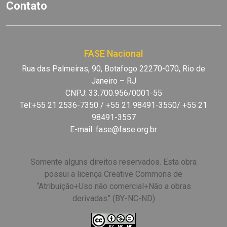
Contato
FASE Nacional
Rua das Palmeiras, 90, Botafogo 22270-070, Rio de
Janeiro – RJ
CNPJ: 33.700.956/0001-55
Tel:+55 21 2536-7350 / +55 21 98491-3550/ +55 21
98491-3557
E-mail:
fase@fase.org.br
Somente alguns direitos reservados. Esta obra
possui a licença Creative Commons de
“Atribuição+Uso não comercial+Não a obras
derivadas” (BY-NC-ND)