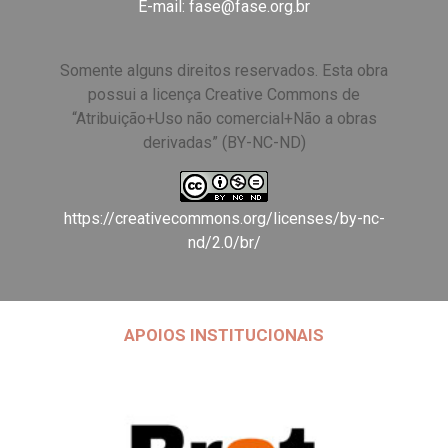
E-mail:
fase@fase.org.br
Somente alguns direitos reservados. Esta obra
possui a licença Creative Commons de
“Atribuição+Uso não comercial+Não a obras
derivadas” (BY-NC-ND)
https://creativecommons.org/licenses/by-nc-
nd/2.0/br/
APOIOS INSTITUCIONAIS