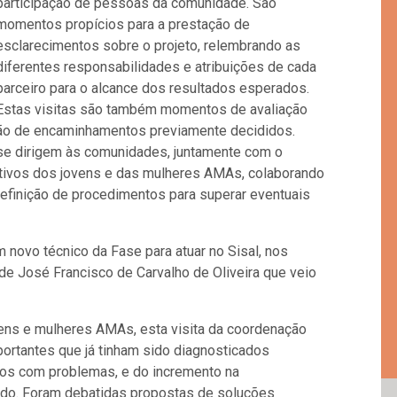
participação de pessoas da comunidade. São
momentos propícios para a prestação de
esclarecimentos sobre o projeto, relembrando as
diferentes responsabilidades e atribuições de cada
parceiro para o alcance dos resultados esperados.
Estas visitas são também momentos de avaliação
ão de encaminhamentos previamente decididos.
se dirigem às comunidades, juntamente com o
tivos dos jovens e das mulheres AMAs, colaborando
definição de procedimentos para superar eventuais
 novo técnico da Fase para atuar no Sisal, nos
de José Francisco de Carvalho de Oliveira que veio
ens e mulheres AMAs, esta visita da coordenação
portantes que já tinham sido diagnosticados
eos com problemas, e do incremento na
ando. Foram debatidas propostas de soluções