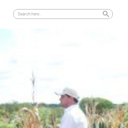
Search Button
Search
for: