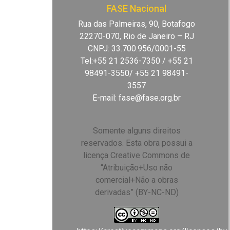
FASE Nacional
Rua das Palmeiras, 90, Botafogo
22270-070, Rio de Janeiro – RJ
CNPJ: 33.700.956/0001-55
Tel:+55 21 2536-7350 / +55 21
98491-3550/ +55 21 98491-
3557
E-mail:
fase@fase.org.br
Somente alguns direitos
reservados. Esta obra possui a
licença Creative Commons de
“Atribuição+Uso não
comercial+Não a obras
derivadas” (BY-NC-ND)