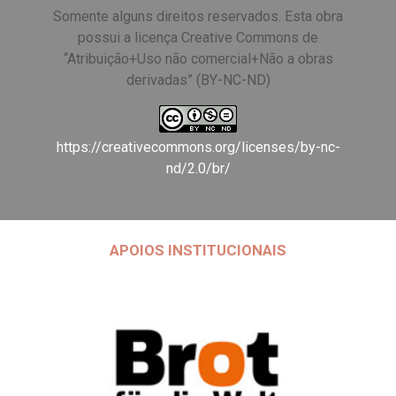
Somente alguns direitos reservados. Esta obra
possui a licença Creative Commons de
“Atribuição+Uso não comercial+Não a obras
derivadas” (BY-NC-ND)
https://creativecommons.org/licenses/by-nc-
nd/2.0/br/
APOIOS INSTITUCIONAIS